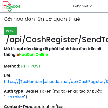
Logo
Tiếng việt
keyboard_arrow_down
Toggle Dropdown
Gởi hóa đơn lên cơ quan thuế
POST
/
api/CashRegister/SendTo
Mô tả: api này dùng để phát hành hóa đơn trên hệ
thống
e
HoaDon Online
Method
:
HTTPPOST
URL
:
https://[TaxNumber].ehoadon.net/api/CashRegister/
Auth type
: Bearer Token (mã token đã tạo từ bước
"
Tạo token
")
Content-Type
: application/json