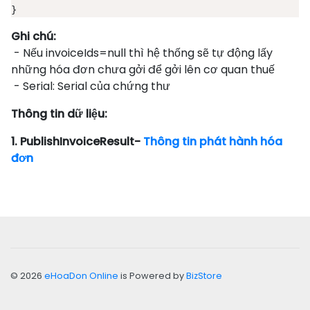
}
Ghi chú:
- Nếu invoiceIds=null thì hệ thống sẽ tự động lấy
những hóa đơn chưa gởi để gởi lên cơ quan thuế
- Serial: Serial của chứng thư
Thông tin dữ liệu:
1. PublishInvoiceResult-
Thông tin phát hành hóa
đơn
© 2026
eHoaDon Online
is Powered by
BizStore