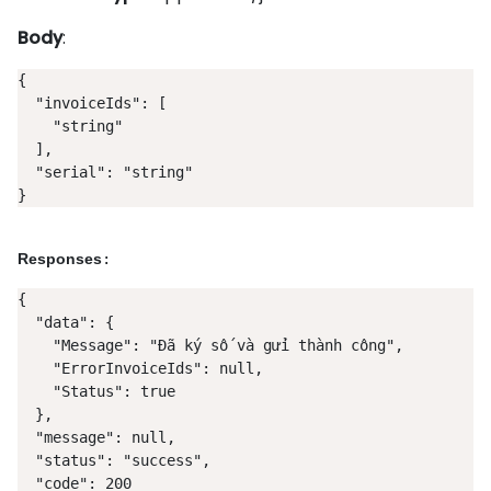
Body
:
{

  "invoiceIds": [

    "string"

  ],

  "serial": "string"

}
Responses
:
{

  "data": {

    "Message": "Đã ký số và gửi thành công",

    "ErrorInvoiceIds": null,

    "Status": true

  },

  "message": null,

  "status": "success",

  "code": 200
