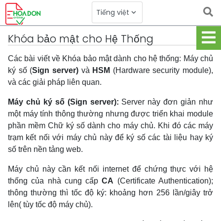
Logo
Tiếng việt
keyboard_arrow_down
Toggle Dropdown
Khóa bảo mật cho Hệ Thống
Các bài viết về Khóa bảo mật dành cho hệ thống: Máy chủ
ký số (
Sign server)
và
HSM
(Hardware security module),
và các giải pháp liên quan.
Máy chủ ký số (Sign server):
Server này đơn giản như
một máy tính thông thường nhưng được triển khai module
phần mềm Chữ ký số dành cho máy chủ. Khi đó các máy
trạm kết nối với máy chủ này để ký số các tài liệu hay ký
số trên nền tảng web.
Máy chủ này cần kết nối internet để chứng thực với hệ
thống của nhà cung cấp
CA
(Certificate Authentication);
thông thường thì tốc độ ký: khoảng hơn 256 lần/giây trở
lên( tùy tốc độ máy chủ).