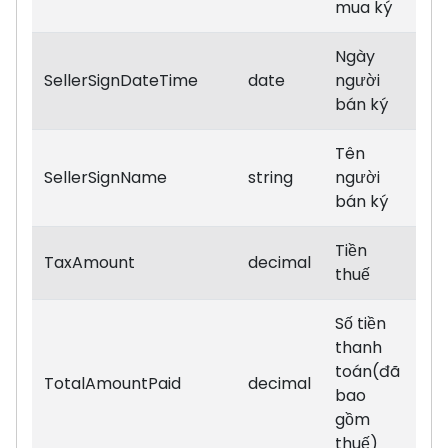
mua ký
Ngày
SellerSignDateTime
date
người
bán ký
Tên
SellerSignName
string
người
bán ký
Tiền
TaxAmount
decimal
thuế
Số tiền
thanh
toán(đã
TotalAmountPaid
decimal
bao
gồm
thuế)