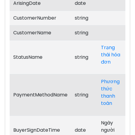
ArisingDate
date
CustomerNumber
string
CustomerName
string
Trạng
thái hóa
StatusName
string
đơn
Phương
thức
PaymentMethodName
string
thanh
toán
Ngày
BuyerSignDateTime
date
người