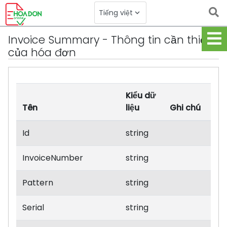
Logo
Tiếng việt
keyboard_arrow_down
Toggle Dropdown
Invoice Summary - Thông tin cần thiết
của hóa đơn
Kiểu dữ
Tên
liệu
Ghi chú
Id
string
InvoiceNumber
string
Pattern
string
Serial
string